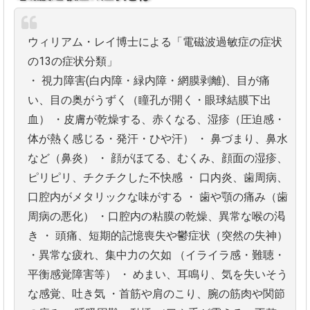
ウィリアム・レイ博士による「電磁波過敏症の症状
の13の症状分類」
・ 視力障害(白内障・緑内障・網膜剥離)、目が痛
い、目の奥がうずく（瞳孔が開く・眼球結膜下出
血）
・皮膚が乾燥する、赤くなる、湿疹（圧迫感・
体が熱く感じる・発汗・ひや汗）
・ 鼻づまり、鼻水
など（鼻炎）
・ 顔がほてる、むくみ、顔面の湿疹、
ピリピリ、チクチクした不快感
・ 口内炎、歯周病、
口腔内がメタリックな味がする
・ 歯や顎の痛み（歯
周病の悪化）
・口腔内の粘膜の乾燥、異常な喉の渇
き
・ 頭痛、短期的記憶喪失や鬱症状（突然の失神）
・異常な疲れ、集中力の欠如 （イライラ感・難聴・
平衡感覚障害等）
・ めまい、耳鳴り、気を失いそう
な感覚、吐き気
・首筋や肩のこり、腕の筋肉や関節