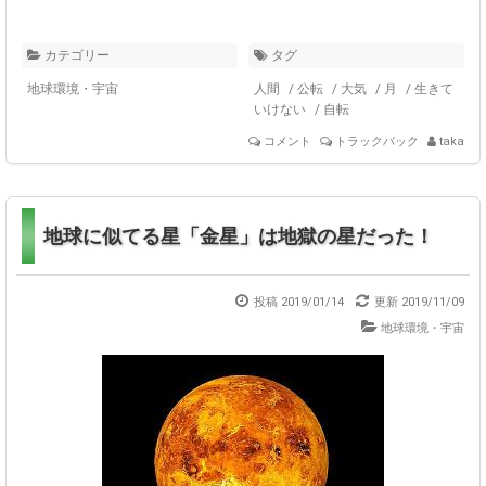
カテゴリー
タグ
地球環境・宇宙
人間
/
公転
/
大気
/
月
/
生きて
いけない
/
自転
コメント
トラックバック
taka
地球に似てる星「金星」は地獄の星だった！
投稿 2019/01/14
更新
2019/11/09
地球環境・宇宙