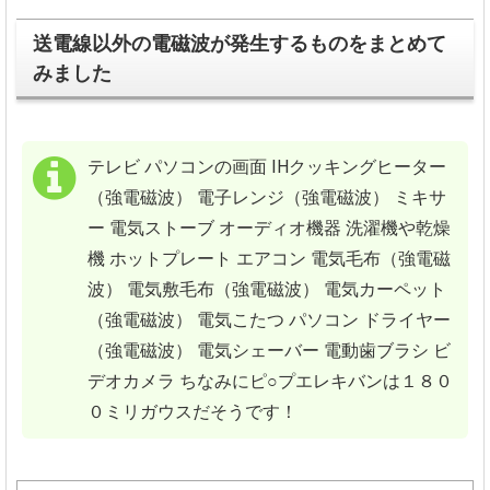
送電線以外の電磁波が発生するものをまとめて
みました
テレビ
パソコンの画面
IHクッキングヒーター
（強電磁波）
電子レンジ（強電磁波）
ミキサ
ー
電気ストーブ
オーディオ機器
洗濯機や乾燥
機
ホットプレート
エアコン
電気毛布（強電磁
波）
電気敷毛布（強電磁波）
電気カーペット
（強電磁波）
電気こたつ
パソコン
ドライヤー
（強電磁波）
電気シェーバー
電動歯ブラシ
ビ
デオカメラ
ちなみにピ○プエレキバンは１８０
０ミリガウスだそうです！