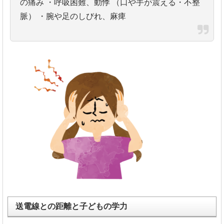
の痛み
・呼吸困難、動悸 （口や手が震える・不整
脈）
・腕や足のしびれ、麻痺
送電線との距離と子どもの学力