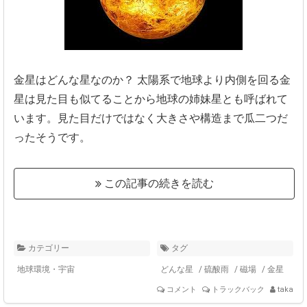
金星はどんな星なのか？
太陽系で地球より内側を回る金
星は見た目も似てることから地球の姉妹星とも呼ばれて
います。見た目だけではなく大きさや構造まで瓜二つだ
ったそうです。
この記事の続きを読む
カテゴリー
タグ
地球環境・宇宙
どんな星
/
硫酸雨
/
磁場
/
金星
コメント
トラックバック
taka