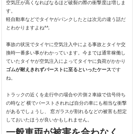
空気圧が高くなればなるほど破裂の際の衝撃度は増しま
す。
軽自動車などでタイヤがパンクしたとは次元の違う話だ
とわかりますよね^^;
事故の状況でタイヤに空気注入中による事故とタイヤ交
換時一番多い事がわかっています。今までは通常稼働し
ていたタイヤが空気注入によってタイヤに負荷がかかり
ゴムが耐えきれずバーストに至るといったケース
です
ね。
トラックの近くを走行中の場合や片側２車線で信号待ち
の時など
横でバーストされれば自分の車にも相当な衝撃
があるでしょうし、
窓ガラスが割れるなどの被害も想定
しておいたほうが良いかもしれません。
一般車両が被害を合わなく