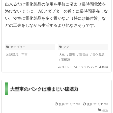
出来るだけ電化製品の使用を手短に済ませ長時間電波を
浴びないように、
ACアダプターの近くに長時間滞在しな
い、寝室に電化製品を多く置かない（特に頭部付近）な
どの工夫をしながら生活するより他なさそうです。
カテゴリー
タグ
地球環境・宇宙
人体
/
影響
/
送電線
/
電化製品
/
電磁波
コメント
トラックバック
taka
大型車のパンクは凄まじい破壊力
投稿 2019/01/09
更新
2019/11/09
生活