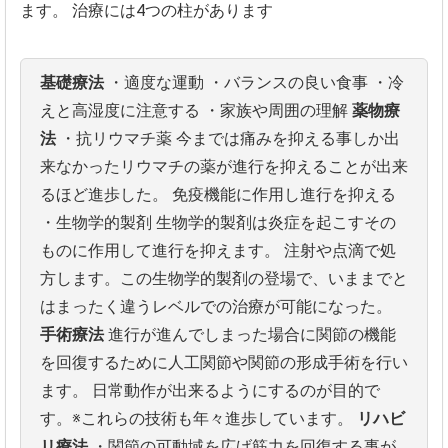
ます。
治療には4つの柱があります
基礎療法
・適度な運動
・バランスの良い食事
・冷
えと高湿度に注意する
・家族や周囲の理解
薬物療
法
・抗リウマチ薬
今までは痛みを抑える事しか出
来なかったリウマチの薬が進行を抑
えることが出来
るほど進歩した。
免疫機能に作用し進行を抑える
・生物学的製剤
生物学的製剤は炎症を起こすその
ものに作用して進行を抑えます。
注射や点滴で処
方します。この生物学的製剤の登場で、
いままでと
はまったく違うレベルでの治療が可能になった。
手術療法
進行が進んでしまった場合に関節の機能
を回復するために人工関節
や関節の形成手術を行い
ます。
日常動作が出来るようにするのが目的で
す。※
これらの技術も年々進歩しています。
リハビ
リ療法
・関節の可動域を広げ筋力を回復する事が