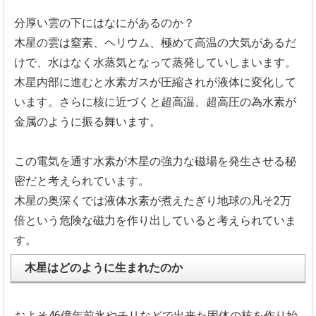
分厚い雲の下にはなにがあるのか？
木星の雲は窒素、ヘリウム、極めて高温の大気があるだ
けで、
水はなく水蒸気となって蒸発していしまいます。
木星内部に進むと水素ガスが圧縮されが液体に変化して
います。
さらに核に近づくと超高温、
超高圧の為水素が
金属のように振る舞います。
この電気を通す水素が木星の強力な磁場を発生させる秘
密だと考え
られています。
木星の奥深くでは液体水素が煮えたぎり地球の凡そ2万
倍という危
険な磁力を作り出していると考えられていま
す。
木星はどのように生まれたのか
およそ46億年前氷やチリなどで出来た固体の核を作り始