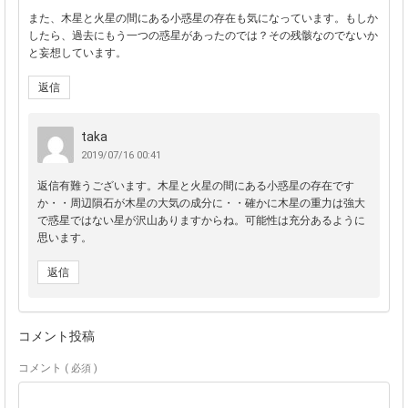
また、木星と火星の間にある小惑星の存在も気になっています。もしか
したら、過去にもう一つの惑星があったのでは？その残骸なのでないか
と妄想しています。
返信
taka
2019/07/16 00:41
返信有難うございます。木星と火星の間にある小惑星の存在です
か・・周辺隕石が木星の大気の成分に・・確かに木星の重力は強大
で惑星ではない星が沢山ありますからね。可能性は充分あるように
思います。
返信
コメント投稿
コメント
( 必須 )