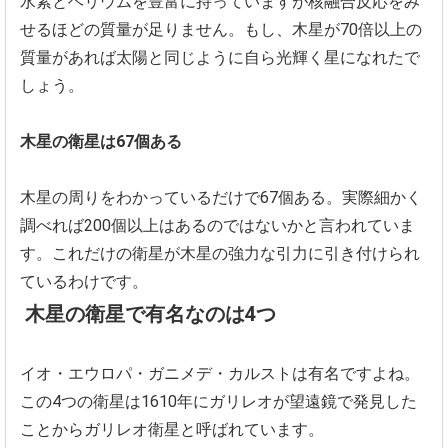
水素とヘリウムを豊富に持っていますが核融合反応をみ
せるほどの
質量が足りません。もし、
木星が70倍以上の
質量があれば太陽と同じように自ら光輝く星に
なれたで
しょう。
木星の衛星は67個ある
木星の周りをわかっているだけで67個ある。
実際細かく
調べれば200個以上はあるのではないかと言われてい
ま
す。
これだけの衛星が木星の強力な引力に引き付けられ
ているわけです
。
木星の衛星で有名なのは4つ
イオ・エウロパ・ガニメデ・カルストは有名ですよね。
この4つの衛星は1610年にガリレオが望遠鏡で発見した
ことか
らガリレオ衛星と呼ばれています。