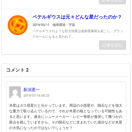
ペテルギウスは元々どんな星だったのか？
2019/05/11
地球環境・宇宙
ペテルギウスのような巨大恒星は超新星爆発を起こし、ブラッ
クホールになると言われて...
記事を読む
コメント 2
新須憲一
2019/07/16 00:23
木星はガス惑星だと分かっています。周辺の小惑星や、隕石などを強大
な重力で取り込んでいるので、それが木星の核となっている可能性もあ
ると思います。過去にシューメーカー・レピー彗星が激突して幾つかの
斑点を残していますから。その隕石などに含まれていた成分などが木星
の大気になったのではないでしょうか？