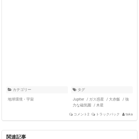
カテゴリー
タグ
地球環境・宇宙
Jupiter
/
ガス惑星
/
大赤飯
/
強
力な磁気圏
/
木星
コメント2
トラックバック
taka
関連記事