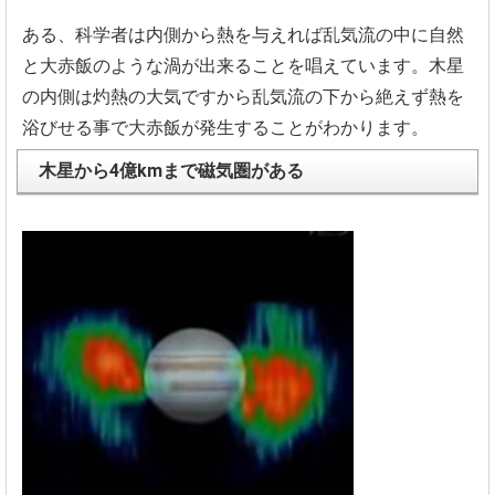
ある、
科学者は内側から熱を与えれば乱気流の中に自然
と大赤飯のような
渦が出来ることを唱えています。
木星
の内側は灼熱の大気ですから乱気流の下から絶えず熱を
浴びせ
る事で大赤飯が発生することがわかります。
木星から4億kmまで磁気圏がある