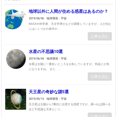
地球以外に人間が住める惑星はあるのか？
2019/06/06
地球環境・宇宙
NASAや科学者、天文学博士などが調査していますが、人が住む
にはいくつかの条件が...
記事を読む
水星の不思議10選
2019/06/04
地球環境・宇宙
水星は太陽に一番近いところを公転していますが、気温とか気
になりますね。 また、...
記事を読む
天王星の奇妙な謎5選
2019/05/15
地球環境・宇宙
天王星は太陽から7番目に位置する惑星ですが、調べれば調べる
ほど不思議な天体という...
記事を読む