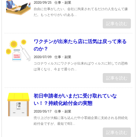
2020/09/25
仕事・副業
自由に仕事がしたい、会社に拘束されてるだけの人生なんて嫌
だ。もっとやりがいのある...
記事を読む
ワクチンが出来たら店に活気は戻って来る
のか？
2020/07/09
仕事・副業
コロナウィルスにワクチンが出来ればウィルスに対しての恐怖
は薄くなり、今まで通りの...
記事を読む
初日申請者がいまだに受け取れていな
い！？持続化給付金の実態
2020/05/17
仕事・副業
売り上げが大幅に落ち込んだ中小零細企業に支給される持続化
給付金ですが、最短で8日...
記事を読む