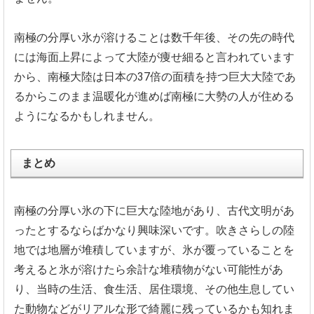
南極の分厚い氷が溶けることは数千年後、
その先の時代
には海面上昇によって大陸が痩せ細ると言われていま
す
から、
南極大陸は日本の37倍の面積を持つ巨大大陸であ
るからこのまま
温暖化が進めば南極に大勢の人が住める
ようになるかもしれません
。
まとめ
南極の分厚い氷の下に巨大な陸地があり、
古代文明があ
ったとするならばかなり興味深いです。
吹きさらしの陸
地では地層が堆積していますが、
氷が覆っていることを
考えると氷が溶けたら余計な堆積物がない可
能性があ
り、当時の生活、食生活、居住環境、
その他生息してい
た動物などがリアルな形で綺麗に残っているかも
知れま