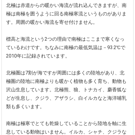
北極は赤道からの暖かい海流が流れ込んできますが、
南
極は南極を囲うように回る南極寒流というものがありま
す。
周囲の暖かい海流を寄せ付けません。
標高と海流という2つの理由で南極はここまで寒くなっ
ているわけ
です。ちなみに南極の最低気温は－93.2℃
で
2010年に記録されています。
北極圏は7割が海ですが周囲には多くの陸地があり、
北
極圏の陸地に南極よりも暖かく植物も多く育ち、
動物も
沢山生息しています。北極熊、狼、トナカイ、麝香狐な
どが生息し、クジラ、アザラシ、
白イルカなと海洋哺乳
類も多くいます。
南極は極寒でとても乾燥していることから陸地を軸に生
息している
動物はいません。イルカ、シャチ、
クジラな