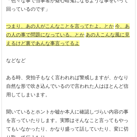
「
色々な事で当事者が疑心暗鬼になるような事をいって
回っているの
です」
つまり、あの人がこんなことを言ってたよ。とか
今、あ
の人の事で問題になっている。とか
あの人こんな風に見
えるけど裏であんな事言ってるよ
などなど
ある時、突拍子もなく言われれば警戒しますが、
かなり
自然な形で吹き込んでいるので言われた人はほとんど信
用し
てしまいます。
聞いているとホントか嘘か本人に確認しづらい内容の事
を言ってい
たりします。実際はそんなこと言ってもやっ
てもいなかったり、
かなり盛って話していたり、変に切