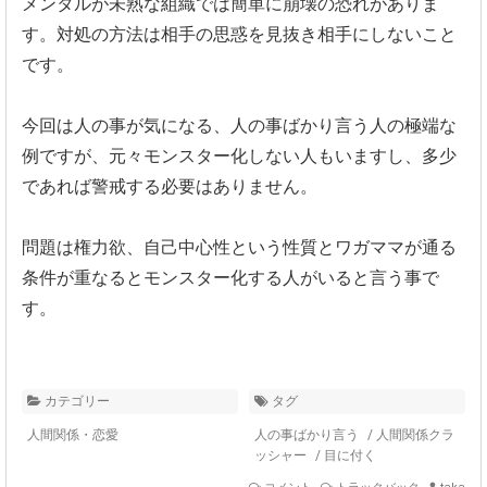
メンタルが未熟な組織では簡単に崩壊の恐れがありま
す。
対処の方法は相手の思惑を見抜き相手にしないこと
です。
今回は人の事が気になる、人の事ばかり言う人の極端な
例ですが、
元々モンスター化しない人もいますし、
多少
であれば警戒する必要はありません。
問題は権力欲、
自己中心性という性質とワガママが通る
条件が重なるとモンスター
化する人がいると言う事で
す。
カテゴリー
タグ
人間関係・恋愛
人の事ばかり言う
/
人間関係クラ
ッシャー
/
目に付く