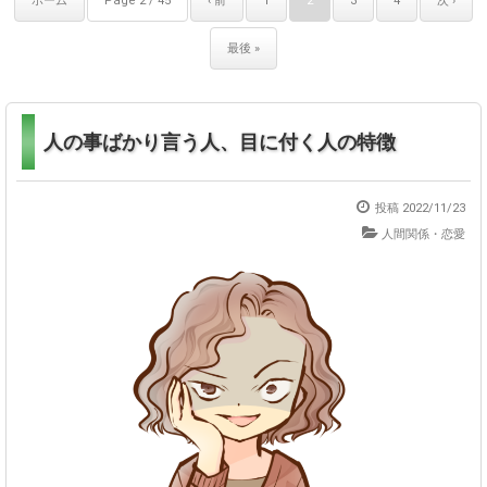
ホーム
Page 2 / 45
‹ 前
1
2
3
4
次 ›
最後 »
人の事ばかり言う人、目に付く人の特徴
投稿
2022/11/23
人間関係・恋愛