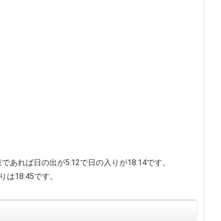
東であれば日の出が5:
12で日の入りが18:14です。
は18:45です。