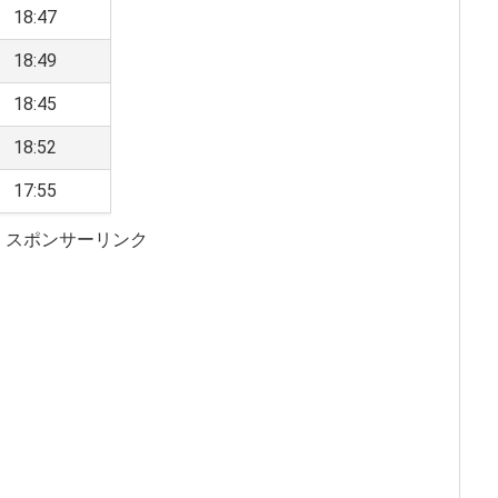
18:47
18:49
18:45
18:52
17:55
スポンサーリンク