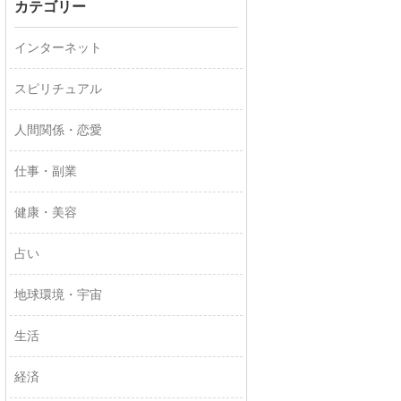
カテゴリー
インターネット
スピリチュアル
人間関係・恋愛
仕事・副業
健康・美容
占い
地球環境・宇宙
生活
経済