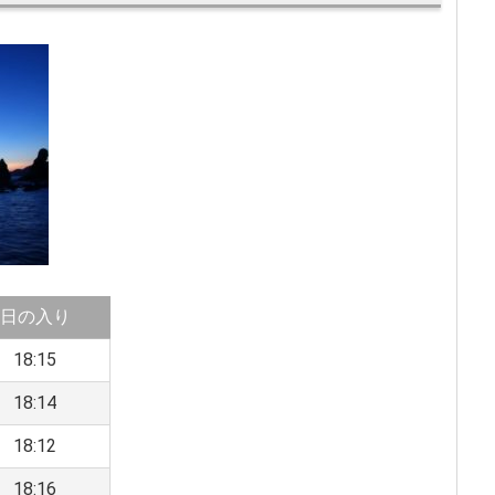
日の入り
18:15
18:14
18:12
18:16