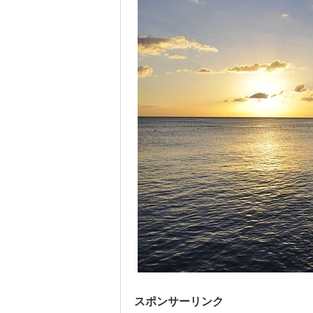
スポンサーリンク