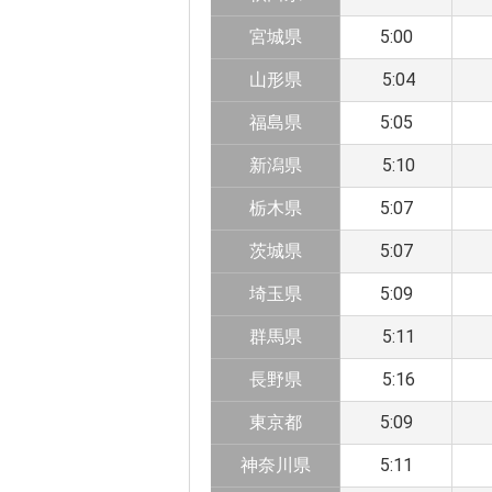
宮城県
5:00
山形県
5:04
福島県
5:05
新潟県
5:10
栃木県
5:07
茨城県
5:07
埼玉県
5:09
群馬県
5:11
長野県
5:16
東京都
5:09
神奈川県
5:11