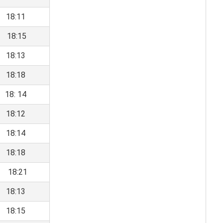
18:11
18:15
18:13
18:18
18: 14
18:12
18:14
18:18
18:21
18:13
18:15