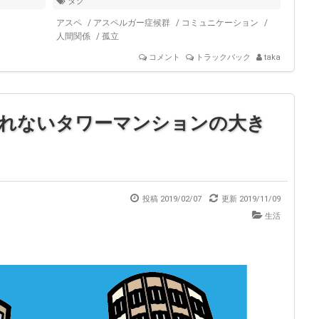
タグ
アスペ
/
アスペルガー症候群
/
コミュニケーション
/
人間関係
/
孤立
コメント
トラックバック
taka
れないタワーマンションの大き
投稿 2019/02/07
更新
2019/11/09
生活