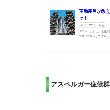
不動産屋が教え
ット
2019/02/07
生活
タワーマンションは魅力
で買って購入して後悔し
アスペルガー症候群