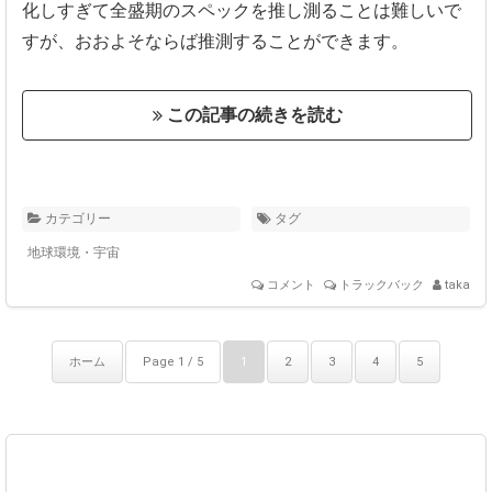
化しすぎて全盛期のスペックを推し測ることは難しいで
すが、
おおよそならば推測することができます。
この記事の続きを読む
カテゴリー
タグ
地球環境・宇宙
コメント
トラックバック
taka
ホーム
Page 1 / 5
1
2
3
4
5