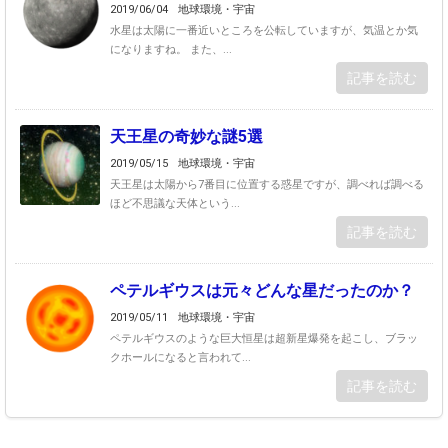
2019/06/04
地球環境・宇宙
水星は太陽に一番近いところを公転していますが、気温とか気
になりますね。 また、...
記事を読む
天王星の奇妙な謎5選
2019/05/15
地球環境・宇宙
天王星は太陽から7番目に位置する惑星ですが、調べれば調べる
ほど不思議な天体という...
記事を読む
ペテルギウスは元々どんな星だったのか？
2019/05/11
地球環境・宇宙
ペテルギウスのような巨大恒星は超新星爆発を起こし、ブラッ
クホールになると言われて...
記事を読む