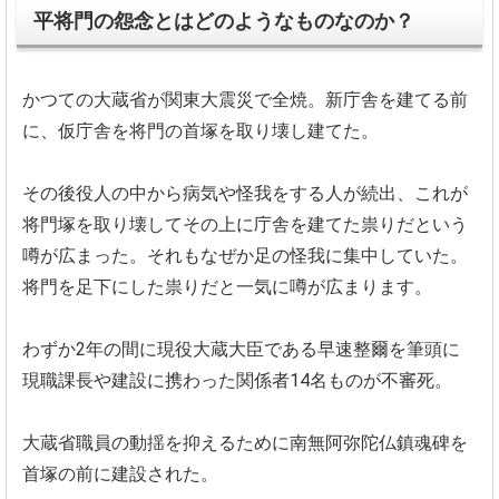
平将門の怨念とはどのようなものなのか？
かつての大蔵省が関東大震災で全焼。新庁舎を建てる前
に、
仮庁舎を将門の首塚を取り壊し建てた。
その後役人の中から病気や怪我をする人が続出、
これが
将門塚を取り壊してその上に庁舎を建てた祟りだという
噂が
広まった。それもなぜか足の怪我に集中していた。
将門を足下にした祟りだと一気に噂が広まります。
わずか2年の間に現役大蔵大臣である早速整爾を筆頭に
現職課長や建設に携わ
った関係者14名ものが不審死。
大蔵省職員の動揺を抑えるために南無阿弥陀仏鎮魂碑を
首塚の前に
建設された。