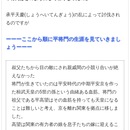
承平天慶(しょうへいてんぎょう)の乱によって討伐され
るのですが
ーーーここから順に
平将門の生涯を見ていきまし
ょうーーー
叔父たちから目の敵にされ親戚間の小競り合いが絶
えなかった
将門が生きていたのは平安時代の中期平安京を作っ
た桓武天皇の5
世の孫という由緒ある血筋。将門の
祖父である平高望はその血筋を持っても天皇になる
ことは難
しいと考え、京を離れ関東を拠点に移しま
した。
高望は関東の有力者の娘を息子たちの嫁に迎えるこ