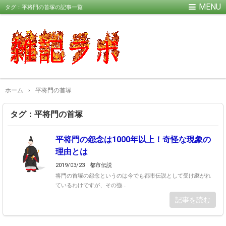
タグ：平将門の首塚の記事一覧
ホーム
›
平将門の首塚
タグ：平将門の首塚
平将門の怨念は1000年以上！奇怪な現象の
理由とは
2019/03/23
都市伝説
将門の首塚の怨念というのは今でも都市伝説として受け継がれ
ているわけですが、その強...
記事を読む