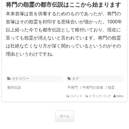
将門の怨霊の都市伝説はここから始まります
本来首塚は首を供養するためのものであったが、
将門の
首塚はその怨霊を封印する意味合いが強かった。1000年
以上経った今でも都市伝説として根付いており、
現在に
至っても怨霊が消えないと言われています。将門の怨霊
は壮絶な亡くなり方が深く関わっているというのがその
理由というわけですね。
カテゴリー
タグ
都市伝説
平将門
/
平将門の首塚
/
怨霊
コメント
トラックバック
taka
ホーム