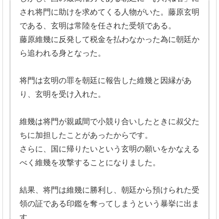
され将門に助けを求めてくる人物がいた。藤原玄明
である、
玄明は常陸を任された受領である。
藤原維幾に反発して税金を払わなかった為に朝廷か
ら追われる身と
なった。
将門は玄明の罪を朝廷に報告した維幾と因縁があ
り、玄明を受け入れた。
維幾は将門が親戚間で小競り合いしたときに叔父た
ちに加担したこ
とがあったからです。
さらに、
国に帰りたいという玄明の願いをかなえる
べく維幾を攻撃すること
になりました。
結果、将門は維幾に勝利し、
朝廷から預けられた受
領の証である印鑑を奪ってしまうという暴挙
に出ま
す。