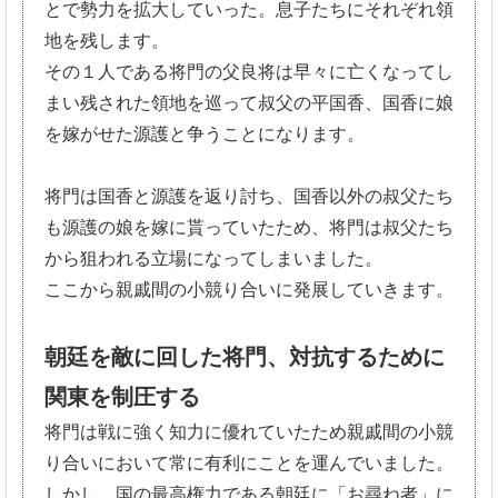
とで勢力を拡大
していった。息子たちにそれぞれ領
地を残します。
その１人である将門の父良将は早々に亡くなってし
まい残された領
地を巡って叔父の平国香、
国香に娘
を嫁がせた源護と争うことになります。
将門は国香と源護を返り討ち、
国香以外の叔父たち
も源護の娘を嫁に貰っていたため、
将門は叔父たち
から狙われる立場になってしまいました。
ここから親戚間の小競り合いに発展していきます。
朝廷を敵に回した将門、対抗するために
関東を制圧する
将門は戦に強く知力に優れていたため親戚間の小競
り合いにおいて
常に有利にことを運んでいました。
しかし、国の最高権力である朝廷に「お尋ね者」
に