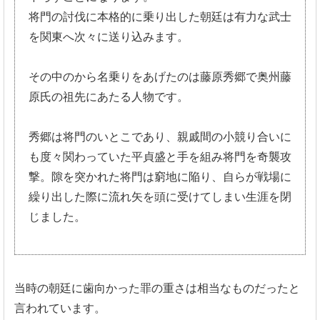
将門の討伐に本格的に乗り出した朝廷は有力な武士
を関東へ次々に
送り込みます。
その中のから名乗りをあげたのは藤原秀郷で奥州藤
原氏の祖先にあたる人物です。
秀郷は将門のいとこであり、
親戚間の小競り合いに
も度々関わっていた平貞盛と手を組み将門を
奇襲攻
撃。隙を突かれた将門は窮地に陥り、
自らが戦場に
繰り出した際に流れ矢を頭に受けてしまい生涯を閉
じ
ました。
当時の朝廷に歯向かった罪の重さは相当なものだったと
言われています。